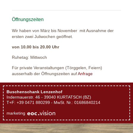
Öffnungszeiten
Wir haben von März bis November mit Ausnahme der
ersten zwei Juliwochen geöffnet.
von 10.00 bis 20.00 Uhr
Ruhetag: Mittwoch
Für private Veranstaltungen (Törggelen, Feiern)
ausserhalb der Öffnungszeiten auf
Anfrage
Buschenschank Lenzenhof
Indermauerstr. 46 - 39040 KURTATSCH (BZ)
T+F: +39 0471 880299 - MwSt. Nr.: 01686840214
marketing